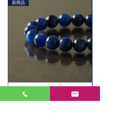
新商品
ソーダライト
水晶ルチル（6.1㎜
價格
價格
JP¥11,000
JP¥2,200
無庫存