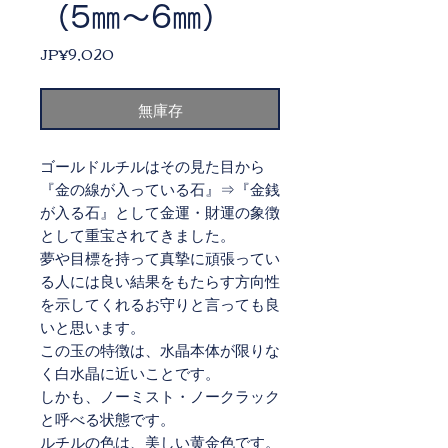
（5㎜～6㎜）
價
JP¥9,020
格
無庫存
ゴールドルチルはその見た目から
『金の線が入っている石』⇒『金銭
が入る石』として金運・財運の象徴
として重宝されてきました。
夢や目標を持って真摯に頑張ってい
る人には良い結果をもたらす方向性
を示してくれるお守りと言っても良
いと思います。
この玉の特徴は、水晶本体が限りな
く白水晶に近いことです。
しかも、ノーミスト・ノークラック
と呼べる状態です。
ルチルの色は、美しい黄金色です。