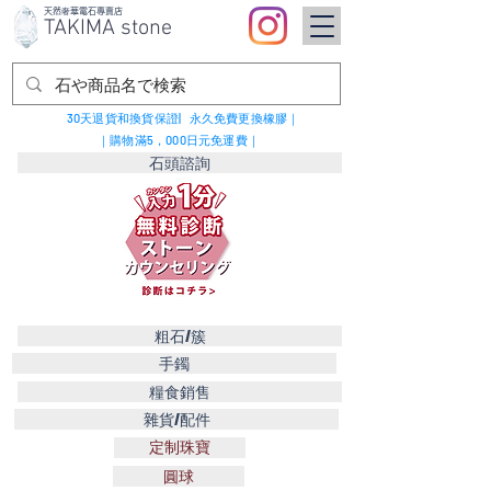
天然奢華電石專賣店
TAKIMA stone
30天退貨和換貨保證|
永久免費更換橡膠｜
｜購物滿5，000日元免運費｜
石頭諮詢
粗石/簇
手鐲
糧食銷售
雜貨/配件
定制珠寶
圓球