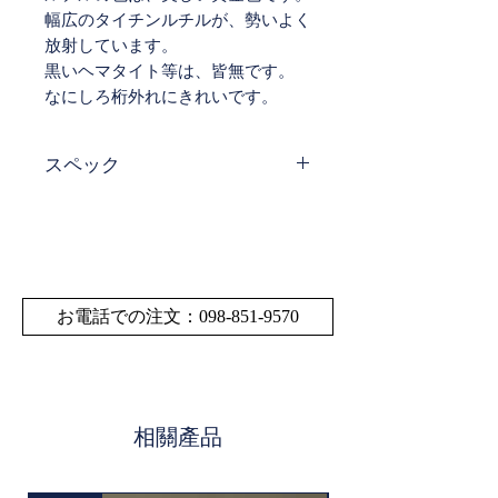
幅広のタイチンルチルが、勢いよく
放射しています。
黒いヘマタイト等は、皆無です。
なにしろ桁外れにきれいです。
スペック
サイズ・寸法
玉直径: 4.8㎜～4.9㎜
サイズの多少の誤差はご了承くださ
い。
お電話での注文：098-851-9570
※一粒の価格となります。
素材:ゴールドルチル
相關產品